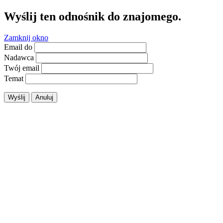
Wyślij ten odnośnik do znajomego.
Zamknij okno
Email do
Nadawca
Twój email
Temat
Wyślij
Anuluj