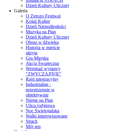
Instalacja STRACH
Dzień Kultury Ulicznej
Galeria
O Zgrozo Festiwal
Kolaż Kultur
Dzień Niepodległości
Muzyka na Plan
Dzień Kultury Ulicznej
Obraz w dźwięku
Historia w mieście
ukryta
Gra Miejska
Akcja Świąteczna
Wernisaż wystawy
"ZWYCZAJ[N]E"
Rajd integracyjny
Industrialnie -
przestrzennie w
obiektywnie
Nieme na Plan
Ulica (od)nowa
Noc Świętojańska
Walki improwizowane
Strach
Mój sen