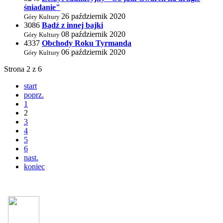
śniadanie"
26 październik 2020
Góry Kultury
3086
Bądź z innej bajki
08 październik 2020
Góry Kultury
4337
Obchody Roku Tyrmanda
06 październik 2020
Góry Kultury
Strona 2 z 6
start
poprz.
1
2
3
4
5
6
nast.
koniec