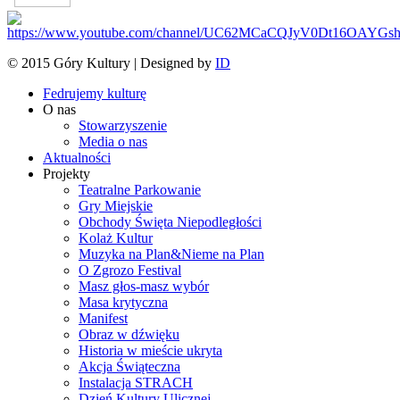
© 2015 Góry Kultury | Designed by
ID
Fedrujemy kulturę
O nas
Stowarzyszenie
Media o nas
Aktualności
Projekty
Teatralne Parkowanie
Gry Miejskie
Obchody Święta Niepodległości
Kolaż Kultur
Muzyka na Plan&Nieme na Plan
O Zgrozo Festival
Masz głos-masz wybór
Masa krytyczna
Manifest
Obraz w dźwięku
Historia w mieście ukryta
Akcja Świąteczna
Instalacja STRACH
Dzień Kultury Ulicznej