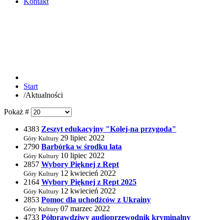
Kontakt
Start
/
Aktualności
Pokaż #
4383
Zeszyt edukacyjny "Kolej-na przygoda"
29 lipiec 2022
Góry Kultury
2790
Barbórka w środku lata
10 lipiec 2022
Góry Kultury
2857
Wybory Pięknej z Rept
12 kwiecień 2022
Góry Kultury
2164
Wybory Pięknej z Rept 2025
12 kwiecień 2022
Góry Kultury
2853
Pomoc dla uchodźców z Ukrainy
07 marzec 2022
Góry Kultury
4733
Półprawdziwy audioprzewodnik kryminalny