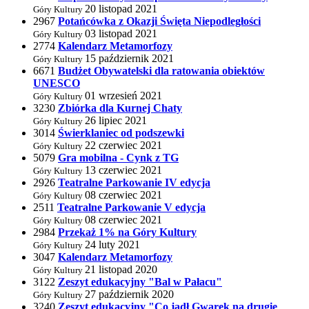
20 listopad 2021
Góry Kultury
2967
Potańcówka z Okazji Święta Niepodległości
03 listopad 2021
Góry Kultury
2774
Kalendarz Metamorfozy
15 październik 2021
Góry Kultury
6671
Budżet Obywatelski dla ratowania obiektów
UNESCO
01 wrzesień 2021
Góry Kultury
3230
Zbiórka dla Kurnej Chaty
26 lipiec 2021
Góry Kultury
3014
Świerklaniec od podszewki
22 czerwiec 2021
Góry Kultury
5079
Gra mobilna - Cynk z TG
13 czerwiec 2021
Góry Kultury
2926
Teatralne Parkowanie IV edycja
08 czerwiec 2021
Góry Kultury
2511
Teatralne Parkowanie V edycja
08 czerwiec 2021
Góry Kultury
2984
Przekaż 1% na Góry Kultury
24 luty 2021
Góry Kultury
3047
Kalendarz Metamorfozy
21 listopad 2020
Góry Kultury
3122
Zeszyt edukacyjny "Bal w Pałacu"
27 październik 2020
Góry Kultury
3240
Zeszyt edukacyjny "Co jadł Gwarek na drugie