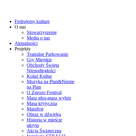
Fedrujemy kulturę
O nas
Stowarzyszenie
Media o nas
Aktualności
Projekty
Teatralne Parkowanie
Gry Miejskie
Obchody Święta
Niepodległości
Kolaż Kultur
Muzyka na Plan&Nieme
na Plan
O Zgrozo Festival
Masz głos-masz wybór
Masa krytyczna
Manifest
Obraz w dźwięku
Historia w mieście
ukryta
Akcja Świąteczna