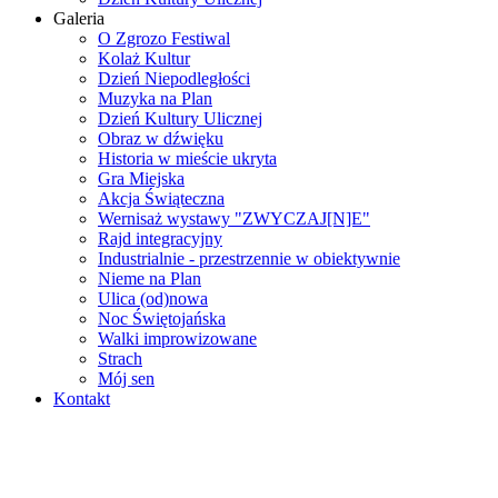
Galeria
O Zgrozo Festiwal
Kolaż Kultur
Dzień Niepodległości
Muzyka na Plan
Dzień Kultury Ulicznej
Obraz w dźwięku
Historia w mieście ukryta
Gra Miejska
Akcja Świąteczna
Wernisaż wystawy "ZWYCZAJ[N]E"
Rajd integracyjny
Industrialnie - przestrzennie w obiektywnie
Nieme na Plan
Ulica (od)nowa
Noc Świętojańska
Walki improwizowane
Strach
Mój sen
Kontakt