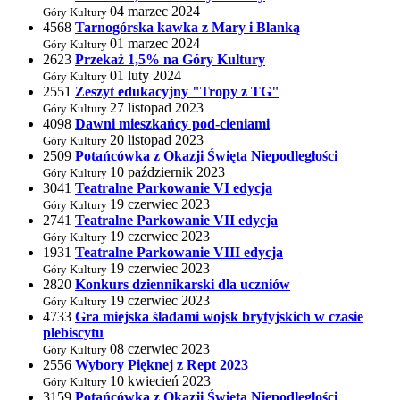
04 marzec 2024
Góry Kultury
4568
Tarnogórska kawka z Mary i Blanką
01 marzec 2024
Góry Kultury
2623
Przekaż 1,5% na Góry Kultury
01 luty 2024
Góry Kultury
2551
Zeszyt edukacyjny "Tropy z TG"
27 listopad 2023
Góry Kultury
4098
Dawni mieszkańcy pod-cieniami
20 listopad 2023
Góry Kultury
2509
Potańcówka z Okazji Święta Niepodległości
10 październik 2023
Góry Kultury
3041
Teatralne Parkowanie VI edycja
19 czerwiec 2023
Góry Kultury
2741
Teatralne Parkowanie VII edycja
19 czerwiec 2023
Góry Kultury
1931
Teatralne Parkowanie VIII edycja
19 czerwiec 2023
Góry Kultury
2820
Konkurs dziennikarski dla uczniów
19 czerwiec 2023
Góry Kultury
4733
Gra miejska śladami wojsk brytyjskich w czasie
plebiscytu
08 czerwiec 2023
Góry Kultury
2556
Wybory Pięknej z Rept 2023
10 kwiecień 2023
Góry Kultury
3159
Potańcówka z Okazji Święta Niepodległości