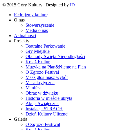
© 2015 Góry Kultury | Designed by
ID
Fedrujemy kulturę
O nas
Stowarzyszenie
Media o nas
Aktualności
Projekty
Teatralne Parkowanie
Gry Miejskie
Obchody Święta Niepodległości
Kolaż Kultur
Muzyka na Plan&Nieme na Plan
O Zgrozo Festival
Masz głos-masz wybór
Masa krytyczna
Manifest
Obraz w dźwięku
Historia w mieście ukryta
Akcja Świąteczna
Instalacja STRACH
Dzień Kultury Ulicznej
Galeria
O Zgrozo Festiwal
Kolaż Kultur