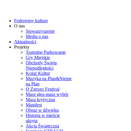
Fedrujemy kulturę
O nas
Stowarzyszenie
Media o nas
Aktualności
Projekty
Teatralne Parkowanie
Gry Miejskie
Obchody Święta
Niepodległości
Kolaż Kultur
Muzyka na Plan&Nieme
na Plan
O Zgrozo Festival
Masz głos-masz wybór
Masa krytyczna
Manifest
Obraz w dźwięku
Historia w mieście
ukryta
Akcja Świąteczna