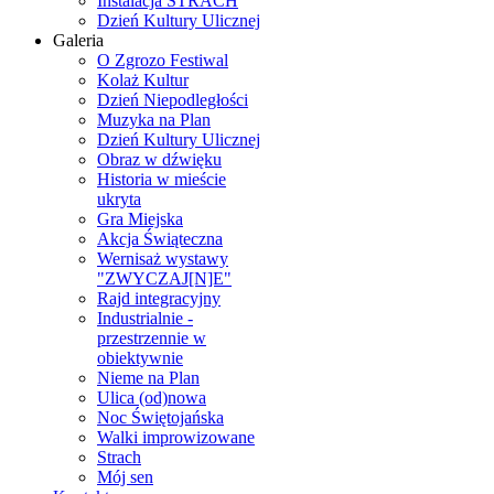
Instalacja STRACH
Dzień Kultury Ulicznej
Galeria
O Zgrozo Festiwal
Kolaż Kultur
Dzień Niepodległości
Muzyka na Plan
Dzień Kultury Ulicznej
Obraz w dźwięku
Historia w mieście
ukryta
Gra Miejska
Akcja Świąteczna
Wernisaż wystawy
"ZWYCZAJ[N]E"
Rajd integracyjny
Industrialnie -
przestrzennie w
obiektywnie
Nieme na Plan
Ulica (od)nowa
Noc Świętojańska
Walki improwizowane
Strach
Mój sen