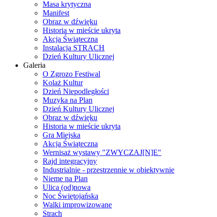
Masa krytyczna
Manifest
Obraz w dźwięku
Historia w mieście ukryta
Akcja Świąteczna
Instalacja STRACH
Dzień Kultury Ulicznej
Galeria
O Zgrozo Festiwal
Kolaż Kultur
Dzień Niepodległości
Muzyka na Plan
Dzień Kultury Ulicznej
Obraz w dźwięku
Historia w mieście ukryta
Gra Miejska
Akcja Świąteczna
Wernisaż wystawy "ZWYCZAJ[N]E"
Rajd integracyjny
Industrialnie - przestrzennie w obiektywnie
Nieme na Plan
Ulica (od)nowa
Noc Świętojańska
Walki improwizowane
Strach