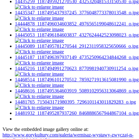
View the embedded image gallery online at:
http://www.gorykultury.com/galeria/wernisaz-wystawy-zwyczaj-n-