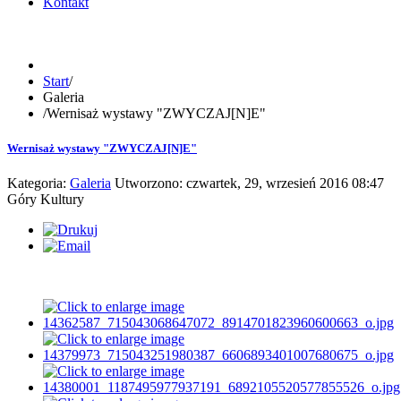
Kontakt
Start
/
Galeria
/
Wernisaż wystawy "ZWYCZAJ[N]E"
Wernisaż wystawy "ZWYCZAJ[N]E"
Kategoria:
Galeria
Utworzono: czwartek, 29, wrzesień 2016 08:47
Góry Kultury