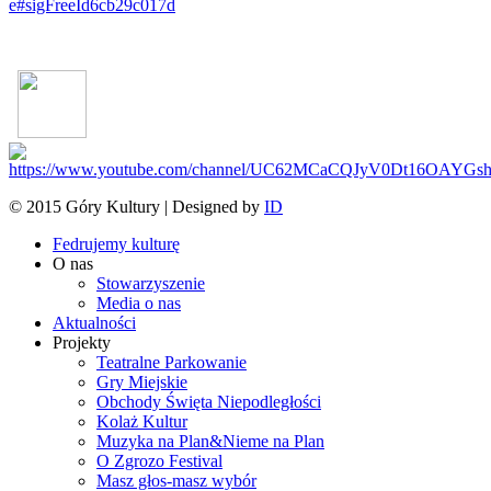
e#sigFreeId6cb29c017d
© 2015 Góry Kultury | Designed by
ID
Fedrujemy kulturę
O nas
Stowarzyszenie
Media o nas
Aktualności
Projekty
Teatralne Parkowanie
Gry Miejskie
Obchody Święta Niepodległości
Kolaż Kultur
Muzyka na Plan&Nieme na Plan
O Zgrozo Festival
Masz głos-masz wybór