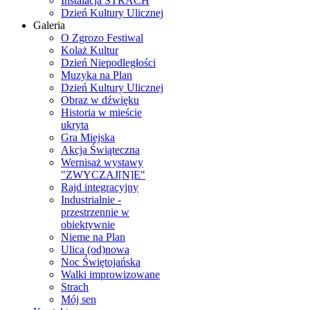
Instalacja STRACH
Dzień Kultury Ulicznej
Galeria
O Zgrozo Festiwal
Kolaż Kultur
Dzień Niepodległości
Muzyka na Plan
Dzień Kultury Ulicznej
Obraz w dźwięku
Historia w mieście
ukryta
Gra Miejska
Akcja Świąteczna
Wernisaż wystawy
"ZWYCZAJ[N]E"
Rajd integracyjny
Industrialnie -
przestrzennie w
obiektywnie
Nieme na Plan
Ulica (od)nowa
Noc Świętojańska
Walki improwizowane
Strach
Mój sen