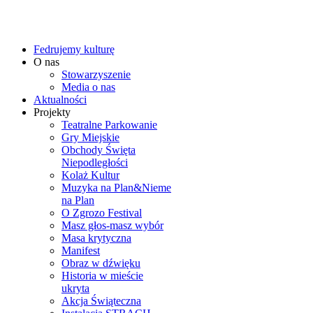
Fedrujemy kulturę
O nas
Stowarzyszenie
Media o nas
Aktualności
Projekty
Teatralne Parkowanie
Gry Miejskie
Obchody Święta
Niepodległości
Kolaż Kultur
Muzyka na Plan&Nieme
na Plan
O Zgrozo Festival
Masz głos-masz wybór
Masa krytyczna
Manifest
Obraz w dźwięku
Historia w mieście
ukryta
Akcja Świąteczna