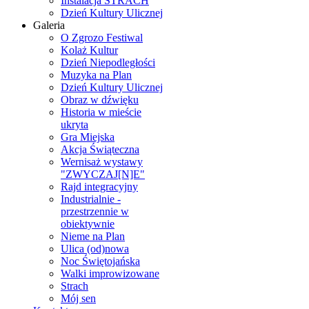
Instalacja STRACH
Dzień Kultury Ulicznej
Galeria
O Zgrozo Festiwal
Kolaż Kultur
Dzień Niepodległości
Muzyka na Plan
Dzień Kultury Ulicznej
Obraz w dźwięku
Historia w mieście
ukryta
Gra Miejska
Akcja Świąteczna
Wernisaż wystawy
"ZWYCZAJ[N]E"
Rajd integracyjny
Industrialnie -
przestrzennie w
obiektywnie
Nieme na Plan
Ulica (od)nowa
Noc Świętojańska
Walki improwizowane
Strach
Mój sen