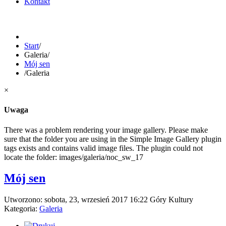
Kontakt
Start
/
Galeria
/
Mój sen
/
Galeria
×
Uwaga
There was a problem rendering your image gallery. Please make
sure that the folder you are using in the Simple Image Gallery plugin
tags exists and contains valid image files. The plugin could not
locate the folder: images/galeria/noc_sw_17
Mój sen
Utworzono: sobota, 23, wrzesień 2017 16:22
Góry Kultury
Kategoria:
Galeria