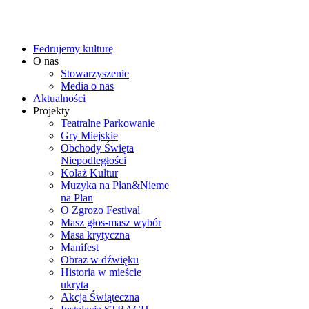
Fedrujemy kulturę
O nas
Stowarzyszenie
Media o nas
Aktualności
Projekty
Teatralne Parkowanie
Gry Miejskie
Obchody Święta
Niepodległości
Kolaż Kultur
Muzyka na Plan&Nieme
na Plan
O Zgrozo Festival
Masz głos-masz wybór
Masa krytyczna
Manifest
Obraz w dźwięku
Historia w mieście
ukryta
Akcja Świąteczna