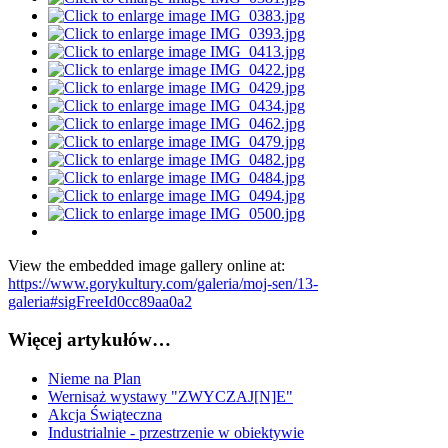
View the embedded image gallery online at:
https://www.gorykultury.com/galeria/moj-sen/13-
galeria#sigFreeId0cc89aa0a2
Więcej artykułów…
Nieme na Plan
Wernisaż wystawy "ZWYCZAJ[N]E"
Akcja Świąteczna
Industrialnie - przestrzenie w obiektywie