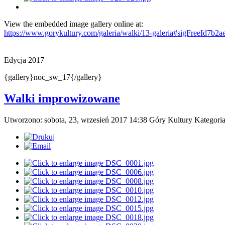
View the embedded image gallery online at:
https://www.gorykultury.com/galeria/walki/13-galeria#sigFreeId7b2
Edycja 2017
{gallery}noc_sw_17{/gallery}
Walki improwizowane
Utworzono: sobota, 23, wrzesień 2017 14:38
Góry Kultury
Kategori