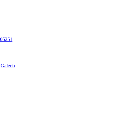
a05251
:
Galeria