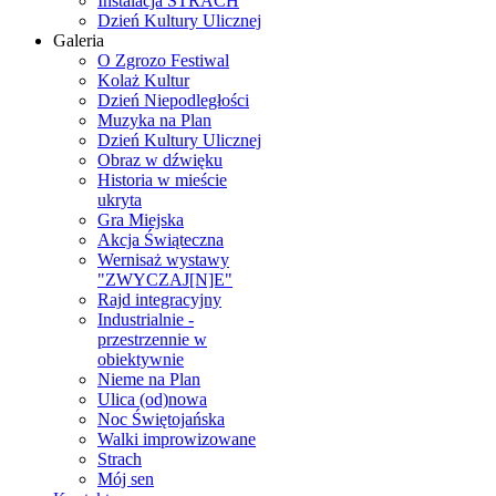
Instalacja STRACH
Dzień Kultury Ulicznej
Galeria
O Zgrozo Festiwal
Kolaż Kultur
Dzień Niepodległości
Muzyka na Plan
Dzień Kultury Ulicznej
Obraz w dźwięku
Historia w mieście
ukryta
Gra Miejska
Akcja Świąteczna
Wernisaż wystawy
"ZWYCZAJ[N]E"
Rajd integracyjny
Industrialnie -
przestrzennie w
obiektywnie
Nieme na Plan
Ulica (od)nowa
Noc Świętojańska
Walki improwizowane
Strach
Mój sen