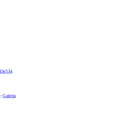
d43e534
a:
Galeria