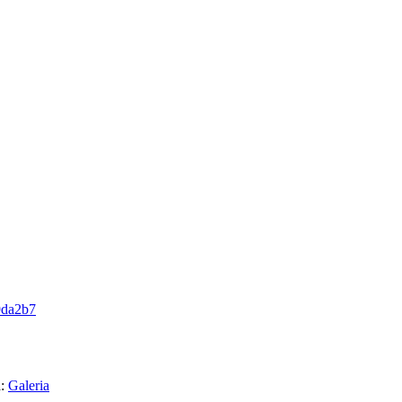
9da2b7
a:
Galeria