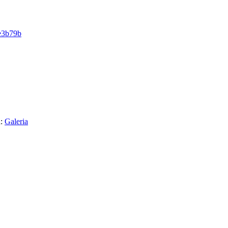
ae3b79b
a:
Galeria