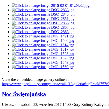
View the embedded image gallery online at:
https://www.gorykultury.com/galeria/walki/13-galeria#sigFreeId757f
Noc Świętojańska
Utworzono: sobota, 23, wrzesień 2017 14:33
Góry Kultury
Kategori