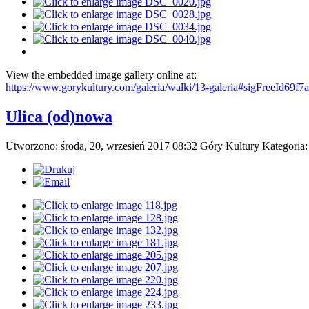
View the embedded image gallery online at:
https://www.gorykultury.com/galeria/walki/13-galeria#sigFreeId69f7
Ulica (od)nowa
Utworzono: środa, 20, wrzesień 2017 08:32
Góry Kultury
Kategoria