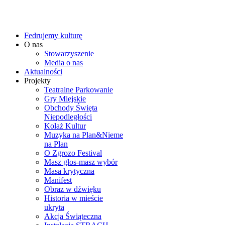
Fedrujemy kulturę
O nas
Stowarzyszenie
Media o nas
Aktualności
Projekty
Teatralne Parkowanie
Gry Miejskie
Obchody Święta
Niepodległości
Kolaż Kultur
Muzyka na Plan&Nieme
na Plan
O Zgrozo Festival
Masz głos-masz wybór
Masa krytyczna
Manifest
Obraz w dźwięku
Historia w mieście
ukryta
Akcja Świąteczna