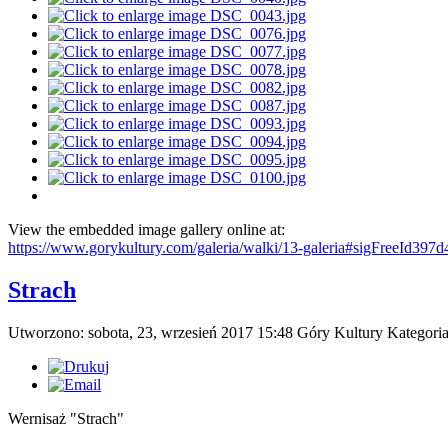
View the embedded image gallery online at:
https://www.gorykultury.com/galeria/walki/13-galeria#sigFreeId397
Strach
Utworzono: sobota, 23, wrzesień 2017 15:48
Góry Kultury
Kategori
Wernisaż "Strach"