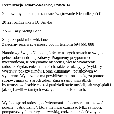
Restauracja Tesoro-Skarbiec, Rynek 14
Zapraszamy na kolejne radosne świętowanie Niepodłegłości!
20-22 rozgrzewka z DJ Smyku
22-24 Lazy Swing Band
Stroje z epoki mile widziane
Zalecamy rezerwację miejsc pod nr telefonu 694 666 888
Narodowy Święto Niepodległości w naszych oczach to święto
pełne radości i dobrej zabawy. Pragniemy przypomnieć
mieszkańcom, iż odzyskanie niepodległości to wydarzenie
radosne. Wydarzenie ma mieć charakter edukacyjny (wykłady,
wystawy, pokazy filmów), oraz kulturalny - potańcówka w
stylu retro. Wydarzenie ma przybliżać minioną epokę za pomocą
strojów, muzyki, starych zdjęć. Zapraszamy wszystkich
by uzmysłowić sobie co nasi pradziadkowie myśleli, jak wyglądali i
jak się bawili w tamtych ważnych dla Polski dniach.
Wychodząc od radosnego świętowania, chcemy zaktualizować
pojęcie "patriotyzmu", który nie musi oznaczać tylko symboli,
pompatycznych marszy, ale zwykłą, codzienną radość z bycia