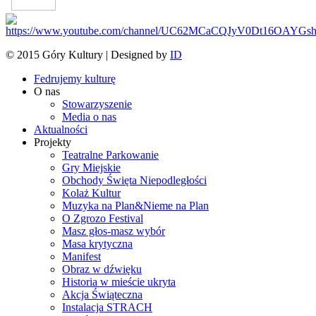
© 2015 Góry Kultury | Designed by
ID
Fedrujemy kulturę
O nas
Stowarzyszenie
Media o nas
Aktualności
Projekty
Teatralne Parkowanie
Gry Miejskie
Obchody Święta Niepodległości
Kolaż Kultur
Muzyka na Plan&Nieme na Plan
O Zgrozo Festival
Masz głos-masz wybór
Masa krytyczna
Manifest
Obraz w dźwięku
Historia w mieście ukryta
Akcja Świąteczna
Instalacja STRACH