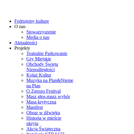
Fedrujemy kulturę
O nas
Stowarzyszenie
Media o nas
Aktualności
Projekty
Teatralne Parkowanie
Gry Miejskie
Obchody Święta
Niepodległości
Kolaż Kultur
Muzyka na Plan&Nieme
na Plan
O Zgrozo Festival
Masz głos-masz wybór
Masa krytyczna
Manifest
Obraz w dźwięku
Historia w mieście
ukryta
Akcja Świąteczna