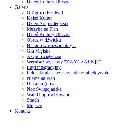
Dzień Kultury Ulicznej
Galeria
O Zgrozo Festiwal
Kolaż Kultur
Dzień Niepodległości
Muzyka na Plan
Dzień Kultury Ulicznej
Obraz w dźwięku
Historia w mieście ukryta
Gra Miejska
Akcja Świąteczna
Wernisaż wystawy "ZWYCZAJ[N]E"
Rajd integracyjny
Industrialnie - przestrzennie w obiektywnie
Nieme na Plan
Ulica (od)nowa
Noc Świętojańska
Walki improwizowane
Strach
Mój sen
Kontakt