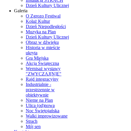
Instalacja STRACH
Dzień Kultury Ulicznej
Galeria
O Zgrozo Festiwal
Kolaż Kultur
Dzień Niepodległości
Muzyka na Plan
Dzień Kultury Ulicznej
Obraz w dźwięku
Historia w mieście
ukryta
Gra Miejska
Akcja Świąteczna
Wernisaż wystawy
"ZWYCZAJ[N]E"
Rajd integracyjny
Industrialnie -
przestrzennie w
obiektywnie
Nieme na Plan
Ulica (od)nowa
Noc Świętojańska
Walki improwizowane
Strach
Mój sen