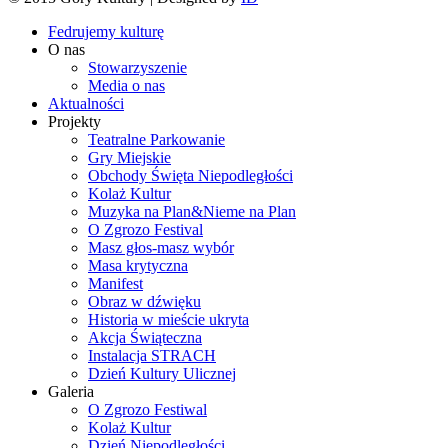
Fedrujemy kulturę
O nas
Stowarzyszenie
Media o nas
Aktualności
Projekty
Teatralne Parkowanie
Gry Miejskie
Obchody Święta Niepodległości
Kolaż Kultur
Muzyka na Plan&Nieme na Plan
O Zgrozo Festival
Masz głos-masz wybór
Masa krytyczna
Manifest
Obraz w dźwięku
Historia w mieście ukryta
Akcja Świąteczna
Instalacja STRACH
Dzień Kultury Ulicznej
Galeria
O Zgrozo Festiwal
Kolaż Kultur
Dzień Niepodległości