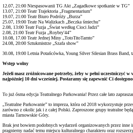
12.07, 21:00 Niespasowanii TG Akt „Zagadkowe spotkanie w TG”
13.07, 21:00 Teatr Trajektoria „Fragmentarium”
19.07, 21:00 Teatr Biuro Podróży „Burza”
25.07, 19:00 Teatr Na Walizkach „Beczka śmiechu”
2.08, 13:00 Teatr Fuzja „Świat według Cioci Jadzi”
2.08, 21:00 Teatr Fuzja „Roybry'44”
10.08, 17.00 Teatr Jednej Miny „TotoTitoTamto”
24.08, 20:00 Sztukmistrze „Szafa show”
30.08, 19:00 Letnia Potańcówka, Young Silver Silesian Brass Band, t
Wstęp wolny
Jeżeli masz zróżnicowane potrzeby, żeby w pełni uczestniczyć w w
najpóźniej 10 dni wcześniej. Postaramy się zapewnić Ci dostępno
To już ósma edycja Teatralnego Parkowania! Przez całe lato zapras
„Teatralne Parkowanie” to impreza, która od 2018 wykorzystuje prze
zarówno z okolic jak i z całej Polski. Zaproszone grupy teatralne bę
miasta Tarnowskie Góry.
Brak jest bowiem podobnych wydarzeń organizowanych przez inne insty
pragniemy nadać temu miejscu kulturalnego charakteru oraz rozszer