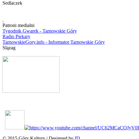
Sedlaczek
Patroni medialni
Tygodnik Gwarek - Tarnowskie Góry
Radio Piekary
TarnowskieGory.info - Informator Tarnowskie Góry
Slązag
© 2015 Góry Kultury | Designed by
ID