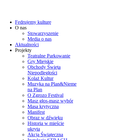
Fedrujemy kulturę
O nas
Stowarzyszenie
Media o nas
Aktualności
Projekty
Teatralne Parkowanie
Gry Miejskie
Obchody Święta
Niepodległości
Kolaż Kultur
Muzyka na Plan&Nieme
na Plan
O Zgrozo Festival
Masz głos-masz wybór
Masa krytyczna
Manifest
Obraz w dźwięku
Historia w mieście
ukryta
Akcja Świąteczna