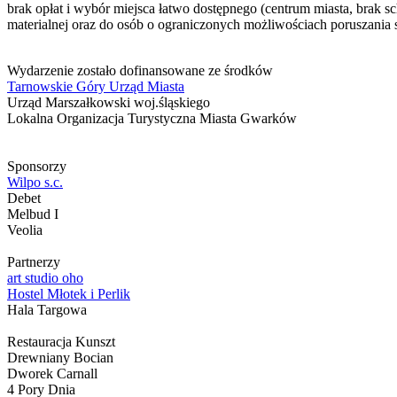
brak opłat i wybór miejsca łatwo dostępnego (centrum miasta, brak s
materialnej oraz do osób o ograniczonych możliwościach poruszania s
Wydarzenie zostało dofinansowane ze środków
Tarnowskie Góry Urząd Miasta
Urząd Marszałkowski woj.śląskiego
Lokalna Organizacja Turystyczna Miasta Gwarków
Sponsorzy
Wilpo s.c.
Debet
Melbud I
Veolia
Partnerzy
art studio oho
Hostel Młotek i Perlik
Hala Targowa
Restauracja Kunszt
Drewniany Bocian
Dworek Carnall
4 Pory Dnia