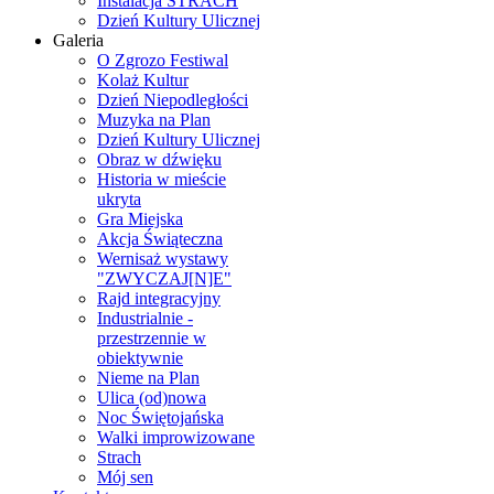
Instalacja STRACH
Dzień Kultury Ulicznej
Galeria
O Zgrozo Festiwal
Kolaż Kultur
Dzień Niepodległości
Muzyka na Plan
Dzień Kultury Ulicznej
Obraz w dźwięku
Historia w mieście
ukryta
Gra Miejska
Akcja Świąteczna
Wernisaż wystawy
"ZWYCZAJ[N]E"
Rajd integracyjny
Industrialnie -
przestrzennie w
obiektywnie
Nieme na Plan
Ulica (od)nowa
Noc Świętojańska
Walki improwizowane
Strach
Mój sen