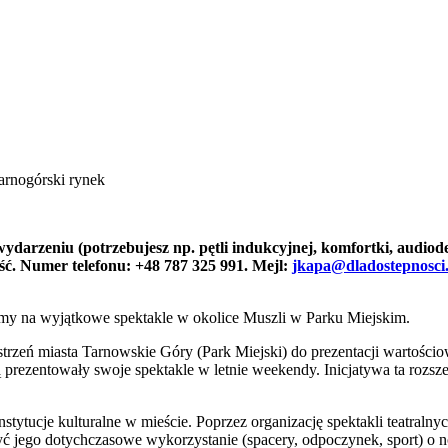
arnogórski rynek
ydarzeniu (potrzebujesz np. pętli indukcyjnej, komfortki, audiodes
ść. Numer telefonu: +48 787 325 991. Mejl:
jkapa@dladostepnosci.
zamy na wyjątkowe spektakle w okolice Muszli w Parku Miejskim.
strzeń miasta Tarnowskie Góry (Park Miejski) do prezentacji wartości
dą prezentowały swoje spektakle w letnie weekendy. Inicjatywa ta rozsz
tucje kulturalne w mieście. Poprzez organizację spektakli teatralnyc
zyć jego dotychczasowe wykorzystanie (spacery, odpoczynek, sport) o