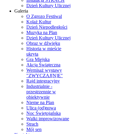
Instalacja STRACH
Dzień Kultury Ulicznej
Galeria
O Zgrozo Festiwal
Kolaż Kultur
Dzień Niepodległości
Muzyka na Plan
Dzień Kultury Ulicznej
Obraz w dźwięku
Historia w mieście
ukryta
Gra Miejska
Akcja Świąteczna
Wernisaż wystawy
"ZWYCZAJ[N]E"
Rajd integracyjny
Industrialnie -
przestrzennie w
obiektywnie
Nieme na Plan
Ulica (od)nowa
Noc Świętojańska
Walki improwizowane
Strach
Mój sen