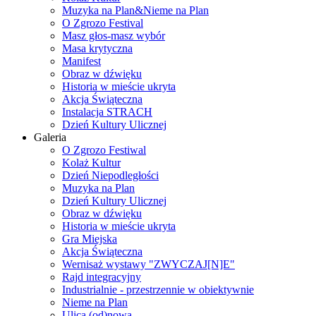
Muzyka na Plan&Nieme na Plan
O Zgrozo Festival
Masz głos-masz wybór
Masa krytyczna
Manifest
Obraz w dźwięku
Historia w mieście ukryta
Akcja Świąteczna
Instalacja STRACH
Dzień Kultury Ulicznej
Galeria
O Zgrozo Festiwal
Kolaż Kultur
Dzień Niepodległości
Muzyka na Plan
Dzień Kultury Ulicznej
Obraz w dźwięku
Historia w mieście ukryta
Gra Miejska
Akcja Świąteczna
Wernisaż wystawy "ZWYCZAJ[N]E"
Rajd integracyjny
Industrialnie - przestrzennie w obiektywnie
Nieme na Plan
Ulica (od)nowa