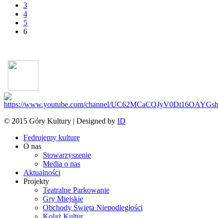
3
4
5
6
© 2015 Góry Kultury | Designed by
ID
Fedrujemy kulturę
O nas
Stowarzyszenie
Media o nas
Aktualności
Projekty
Teatralne Parkowanie
Gry Miejskie
Obchody Święta Niepodległości
Kolaż Kultur