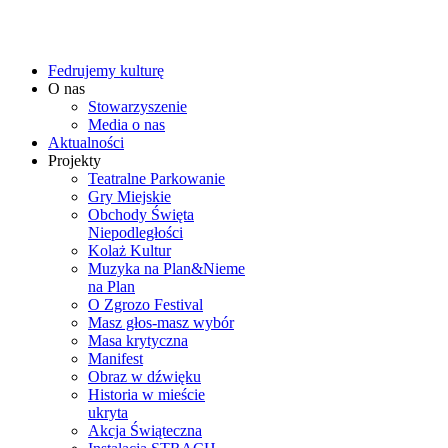
Fedrujemy kulturę
O nas
Stowarzyszenie
Media o nas
Aktualności
Projekty
Teatralne Parkowanie
Gry Miejskie
Obchody Święta
Niepodległości
Kolaż Kultur
Muzyka na Plan&Nieme
na Plan
O Zgrozo Festival
Masz głos-masz wybór
Masa krytyczna
Manifest
Obraz w dźwięku
Historia w mieście
ukryta
Akcja Świąteczna