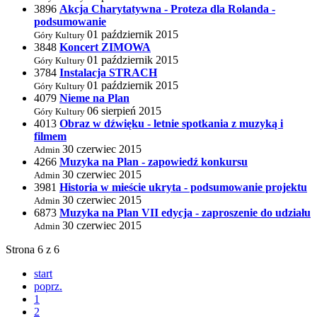
3896
Akcja Charytatywna - Proteza dla Rolanda -
podsumowanie
01 październik 2015
Góry Kultury
3848
Koncert ZIMOWA
01 październik 2015
Góry Kultury
3784
Instalacja STRACH
01 październik 2015
Góry Kultury
4079
Nieme na Plan
06 sierpień 2015
Góry Kultury
4013
Obraz w dźwięku - letnie spotkania z muzyką i
filmem
30 czerwiec 2015
Admin
4266
Muzyka na Plan - zapowiedź konkursu
30 czerwiec 2015
Admin
3981
Historia w mieście ukryta - podsumowanie projektu
30 czerwiec 2015
Admin
6873
Muzyka na Plan VII edycja - zaproszenie do udziału
30 czerwiec 2015
Admin
Strona 6 z 6
start
poprz.
1
2